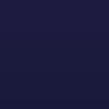
互动媒体技术
开发支持用户互动的媒体技术