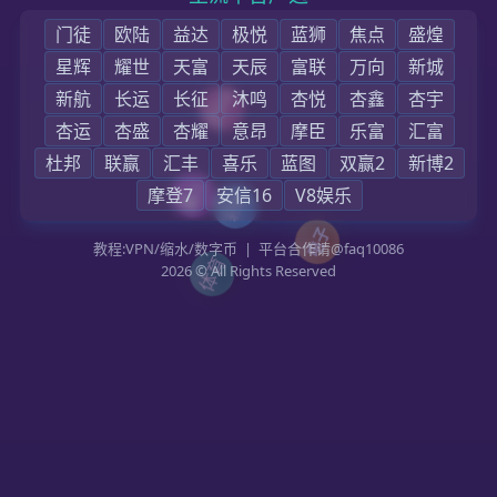
首页
企业概况