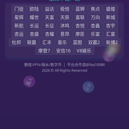
首页
企业概况