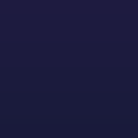
互动媒体技术
开发支持用户互动的媒体技术